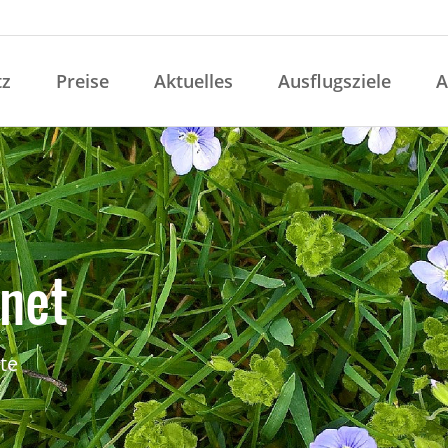
tz
Preise
Aktuelles
Ausflugsziele
A
fnet
te