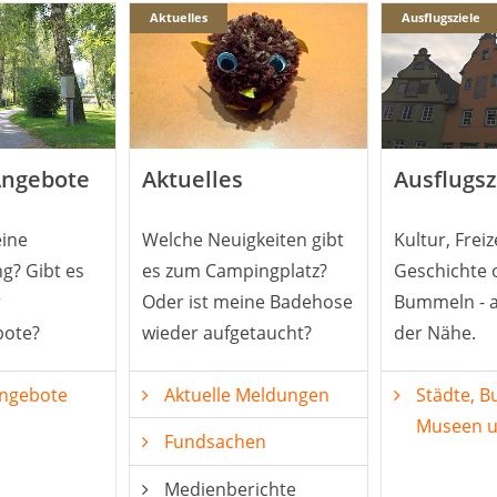
Aktuelles
Ausflugsziele
Angebote
Aktuelles
Ausflugsz
ine
Welche Neuigkeiten gibt
Kultur, Freiz
g? Gibt es
es zum Campingplatz?
Geschichte 
r
Oder ist meine Badehose
Bummeln - al
ote?
wieder aufgetaucht?
der Nähe.
Angebote
Aktuelle Meldungen
Städte, B
Museen 
Fundsachen
Medienberichte